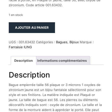
facile à porter, en Plaqué or jaune, taille 56, avec oxyde de
zirconium. Code article 001.63432.
1 en stock
quantité
AJOUTER AU PANIER
de
Bague
empierrée
UGS :
001.63432
Catégories :
Bagues
,
Bijoux
Marque :
taille
Fantaisie IUNG
56
plaque
or
Description
Informations complémentaires
3
microns
Description
1
oxydes
de
Bague empierrée taille 56 plaque or 3 microns 1 oxydes de
zirconium
zirconium jaune est un bijou fantaisie sélectionné pour son
jaune
style et ses finitions. La matière indiquée est Plaqué or
jaune. La taille de bague est 56. Les pierres ou éléments
décoratifs indiqués sont : oxyde de zirconium. La taille et la
forme de la monture aident à apprécier le porté. Elle peut