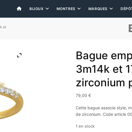
BIJOUX
MONTRES
MARQUES
DÉPÔ
k et
Bague empie
3m14k et 1
zirconium 
79,00
€
Cette bague associe style, mat
de zirconium. Code article 0
1 en stock