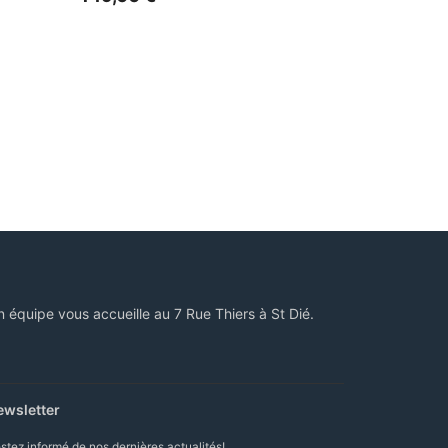
n équipe vous accueille au 7 Rue Thiers à St Dié.
ewsletter
stez informé de nos dernières actualités!