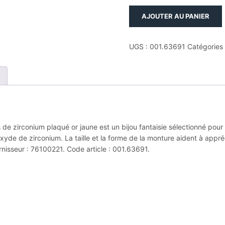
quantité
AJOUTER AU PANIER
de
Bague
empierrée
UGS :
001.63691
Catégories
taille
56
pl.or
3m14k
et
17
oxydes
e zirconium plaqué or jaune est un bijou fantaisie sélectionné pour so
de
xyde de zirconium. La taille et la forme de la monture aident à appréc
zirconium
rnisseur : 76100221. Code article : 001.63691.
plaqué
or
jaune