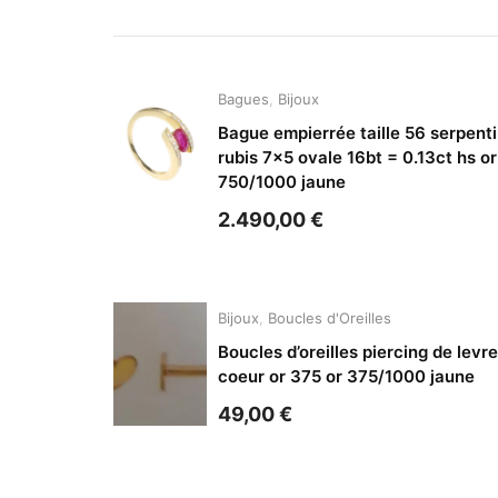
Bagues
,
Bijoux
Bague empierrée taille 56 serpent
rubis 7×5 ovale 16bt = 0.13ct hs or
750/1000 jaune
2.490,00
€
Bijoux
,
Boucles d'Oreilles
Boucles d’oreilles piercing de levre
coeur or 375 or 375/1000 jaune
49,00
€