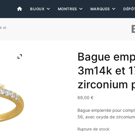
BIJOUX
MONTRES
MARQUES
DÉPÔ
k et
Bague empie
3m14k et 1
zirconium 
69,00
€
Bague empierrée pour compléte
56, avec oxyde de zirconium
Rupture de stock