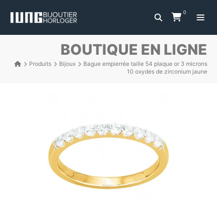
0
BOUTIQUE EN LIGNE
Produits
Bijoux
Bague empierrée taille 54 plaque or 3 microns
10 oxydes de zirconium jaune