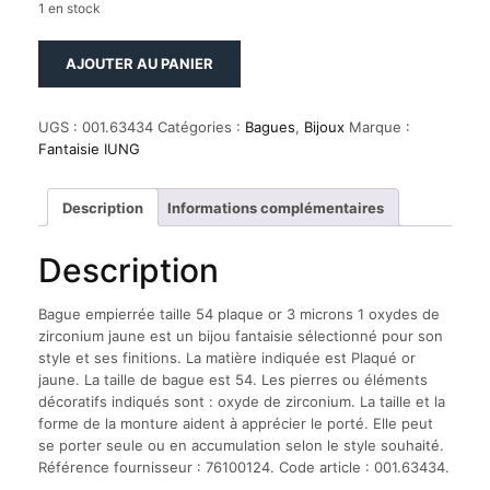
1 en stock
quantité
AJOUTER AU PANIER
de
Bague
empierrée
UGS :
001.63434
Catégories :
Bagues
,
Bijoux
Marque :
taille
Fantaisie IUNG
54
plaque
or
Description
Informations complémentaires
3
microns
Description
1
oxydes
de
Bague empierrée taille 54 plaque or 3 microns 1 oxydes de
zirconium
zirconium jaune est un bijou fantaisie sélectionné pour son
jaune
style et ses finitions. La matière indiquée est Plaqué or
jaune. La taille de bague est 54. Les pierres ou éléments
décoratifs indiqués sont : oxyde de zirconium. La taille et la
forme de la monture aident à apprécier le porté. Elle peut
se porter seule ou en accumulation selon le style souhaité.
Référence fournisseur : 76100124. Code article : 001.63434.