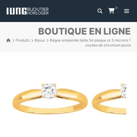
0
BOUTIQUE EN LIGNE
Produits
Bijoux
Bague empierrée taille 54 plaque or 3 microns 1
oxydes de zirconium jaune