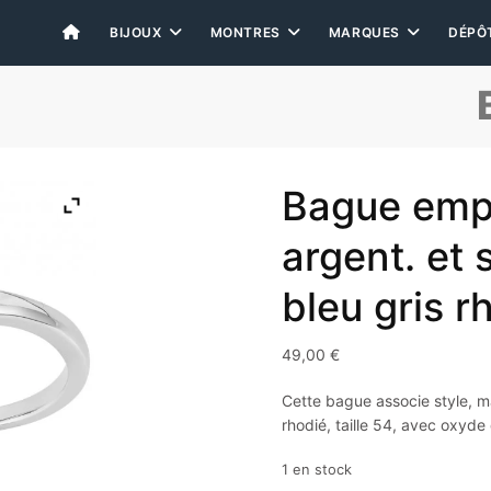
BIJOUX
MONTRES
MARQUES
DÉPÔ
Bague empi
argent. et 
bleu gris r
49,00
€
Cette bague associe style, mat
rhodié, taille 54, avec oxyde
1 en stock