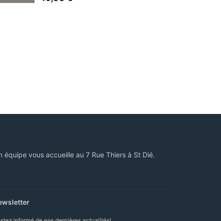
n équipe vous accueille au 7 Rue Thiers à St Dié.
ewsletter
stez informé de nos dernières actualités!