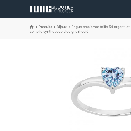
Produits
Bijoux
Bague empierrée taille 54 argent. et
spinelle synthetique bleu gris rhodié