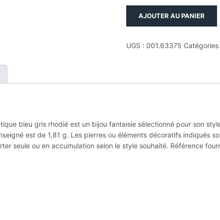
quantité
AJOUTER AU PANIER
de
Bague
empierrée
UGS :
001.63375
Catégories
taille
54
argent.
et
spinelle
synthetique
bleu
ique bleu gris rhodié est un bijou fantaisie sélectionné pour son style
gris
nseigné est de 1,81 g. Les pierres ou éléments décoratifs indiqués son
rhodié
orter seule ou en accumulation selon le style souhaité. Référence fou