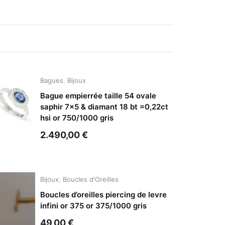
Bagues
,
Bijoux
Bague empierrée taille 54 ovale
saphir 7×5 & diamant 18 bt =0,22ct
hsi or 750/1000 gris
2.490,00
€
Bijoux
,
Boucles d'Oreilles
Boucles d’oreilles piercing de levre
infini or 375 or 375/1000 gris
49,00
€