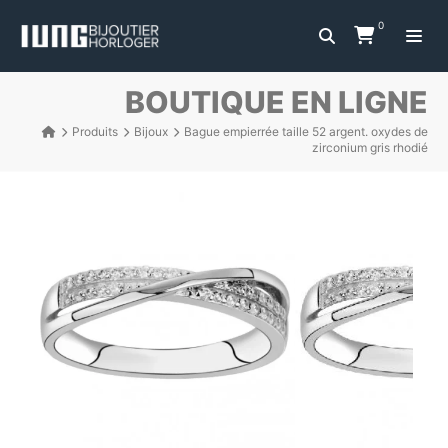
0
BOUTIQUE EN LIGNE
Produits
Bijoux
Bague empierrée taille 52 argent. oxydes de
zirconium gris rhodié