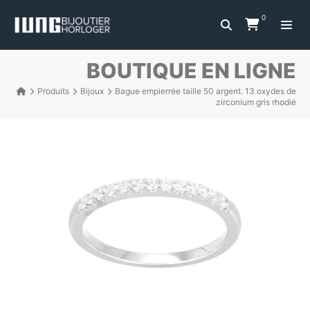
0
BOUTIQUE EN LIGNE
Produits
Bijoux
Bague empierrée taille 50 argent. 13 oxydes de
zirconium gris rhodié