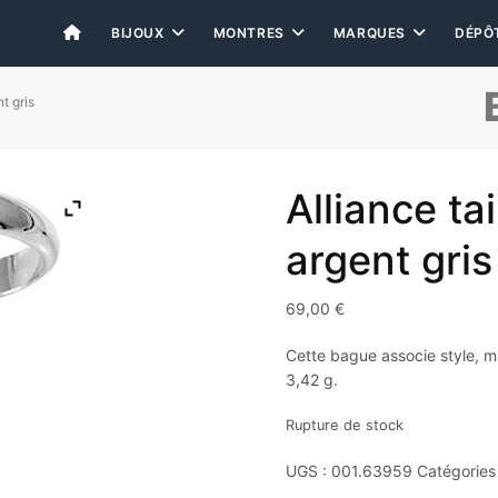
BIJOUX
MONTRES
MARQUES
DÉPÔ
t gris
Alliance t
argent gris
69,00
€
Cette bague associe style, mat
3,42 g.
Rupture de stock
UGS :
001.63959
Catégories