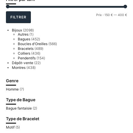
Prix
Prix
Prix :
150 €
—
400 €
FILTRER
min
ma
2098
Bijoux
2098
1
produits
Autres
1
produit
452
Bagues
452
produits
566
Boucles d'Oreilles
566
produits
489
Bracelets
489
produits
436
Colliers
436
produits
154
Pendentifs
154
produits
22
Dépôt-vente
22
produits
438
Montres
438
produits
Genre
Homme
(7)
Type de Bague
Bague fantaisie
(2)
Type de Bracelet
Motif
(5)