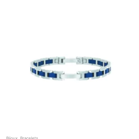
Bijoux
,
Bracelets