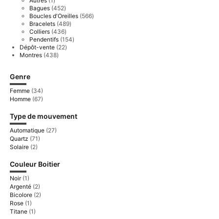
Autres
1
produit
452
Bagues
452
produits
566
Boucles d'Oreilles
566
produits
489
Bracelets
489
produits
436
Colliers
436
produits
154
Pendentifs
154
produits
22
Dépôt-vente
22
produits
438
Montres
438
produits
Genre
Femme
(34)
Homme
(67)
Type de mouvement
Automatique
(27)
Quartz
(71)
Solaire
(2)
Couleur Boitier
Noir
(1)
Argenté
(2)
Bicolore
(2)
Rose
(1)
Titane
(1)