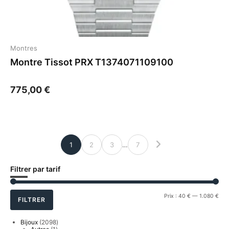
Montres
Montre Tissot PRX T1374071109100
775,00
€
1
2
3
…
7
Filtrer par tarif
Prix
Prix
Prix :
40 €
—
1.080 €
FILTRER
min
ma
2098
Bijoux
2098
1
produits