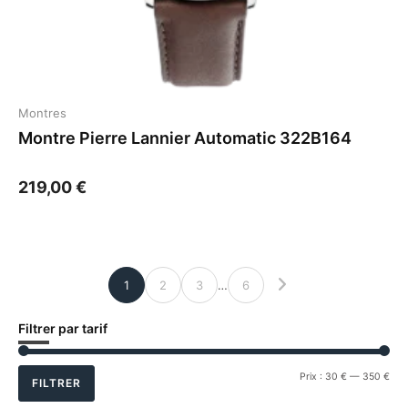
Montres
Montre Pierre Lannier Automatic 322B164
219,00
€
1
2
3
…
6
Filtrer par tarif
Prix
Prix
Prix :
30 €
—
350 €
FILTRER
min
ma