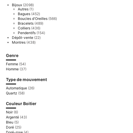
2098
Bijoux
2098
1
produits
Autres
1
produit
452
Bagues
452
produits
566
Boucles d'Oreilles
566
produits
489
Bracelets
489
produits
436
Colliers
436
produits
154
Pendentifs
154
produits
22
Dépôt-vente
22
produits
438
Montres
438
produits
Genre
Femme
(54)
Homme
(37)
Type de mouvement
Automatique
(26)
Quartz
(58)
Couleur Boitier
Noir
(6)
Argenté
(43)
Bleu
(5)
Doré
(25)
Doré-rose
(4)