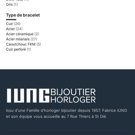
Gris
(1)
Type de bracelet
Cuir
(26)
Acier
(24)
Acier céramique
(2)
Acier milanais
(27)
Caoutchouc FKM
(5)
Cuir perforé
(1)
Issu d'une Famille d'horloger bijoutier depuis 1957, Fabrice IUNG
et son équipe vous accueille au 7 Rue Thiers à St Dié.