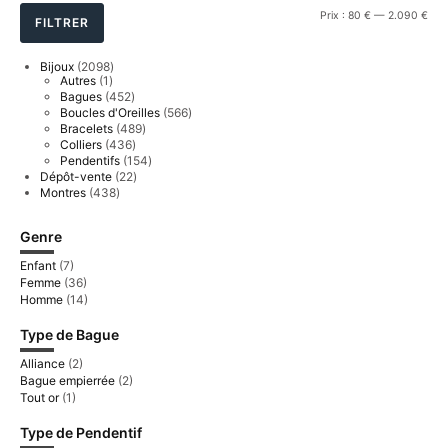
Prix
Prix
Prix :
80 €
—
2.090 €
FILTRER
min
ma
2098
Bijoux
2098
1
produits
Autres
1
produit
452
Bagues
452
produits
566
Boucles d'Oreilles
566
produits
489
Bracelets
489
produits
436
Colliers
436
produits
154
Pendentifs
154
produits
22
Dépôt-vente
22
produits
438
Montres
438
produits
Genre
Enfant
(7)
Femme
(36)
Homme
(14)
Type de Bague
Alliance
(2)
Bague empierrée
(2)
Tout or
(1)
Type de Pendentif