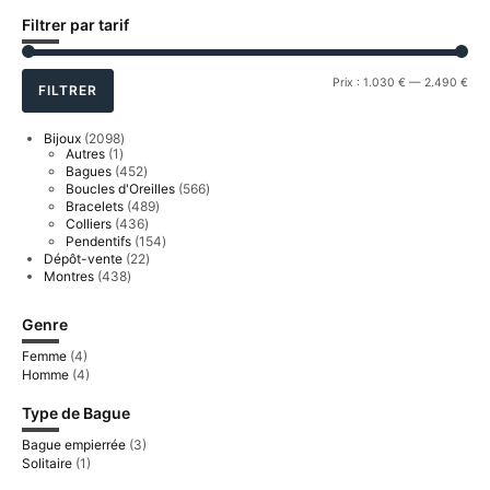
Filtrer par tarif
Prix
Prix
Prix :
1.030 €
—
2.490 €
FILTRER
min
ma
2098
Bijoux
2098
1
produits
Autres
1
produit
452
Bagues
452
produits
566
Boucles d'Oreilles
566
produits
489
Bracelets
489
produits
436
Colliers
436
produits
154
Pendentifs
154
produits
22
Dépôt-vente
22
produits
438
Montres
438
produits
Genre
Femme
(4)
Homme
(4)
Type de Bague
Bague empierrée
(3)
Solitaire
(1)