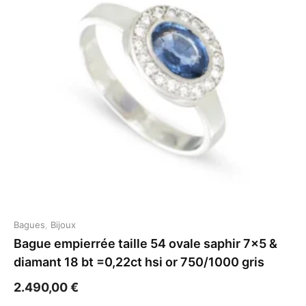
Bagues
,
Bijoux
Bague empierrée taille 54 ovale saphir 7×5 &
diamant 18 bt =0,22ct hsi or 750/1000 gris
2.490,00
€