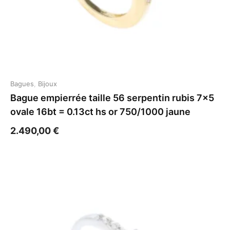
Bagues
,
Bijoux
Bague empierrée taille 56 serpentin rubis 7×5
ovale 16bt = 0.13ct hs or 750/1000 jaune
2.490,00
€