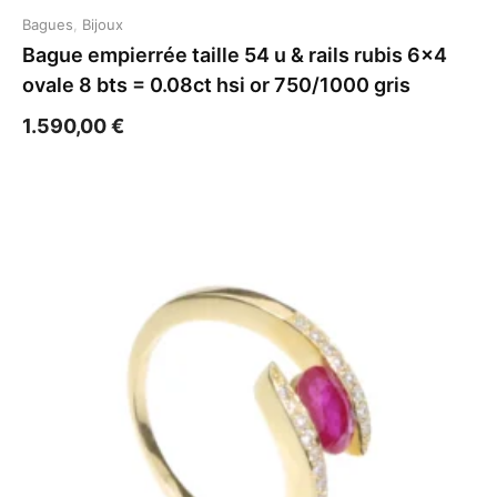
Bagues
,
Bijoux
Bague empierrée taille 54 u & rails rubis 6×4
ovale 8 bts = 0.08ct hsi or 750/1000 gris
1.590,00
€