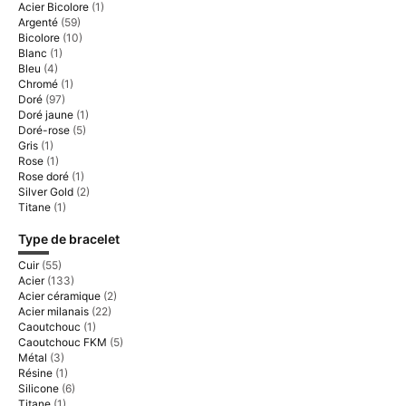
Acier Bicolore
(1)
Argenté
(59)
Bicolore
(10)
Blanc
(1)
Bleu
(4)
Chromé
(1)
Doré
(97)
Doré jaune
(1)
Doré-rose
(5)
Gris
(1)
Rose
(1)
Rose doré
(1)
Silver Gold
(2)
Titane
(1)
Type de bracelet
Cuir
(55)
Acier
(133)
Acier céramique
(2)
Acier milanais
(22)
Caoutchouc
(1)
Caoutchouc FKM
(5)
Métal
(3)
Résine
(1)
Silicone
(6)
Titane
(1)