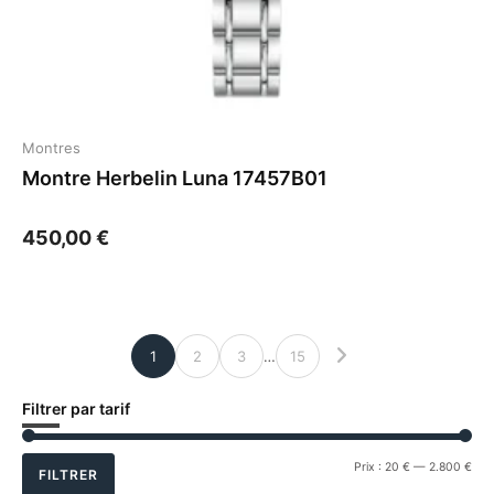
Montres
Montre Herbelin Luna 17457B01
450,00
€
1
2
3
…
15
Filtrer par tarif
Prix
Prix
Prix :
20 €
—
2.800 €
FILTRER
min
ma