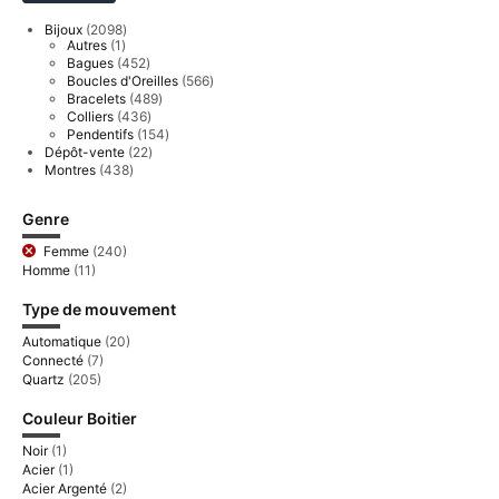
2098
Bijoux
2098
1
produits
Autres
1
produit
452
Bagues
452
produits
566
Boucles d'Oreilles
566
produits
489
Bracelets
489
produits
436
Colliers
436
produits
154
Pendentifs
154
produits
22
Dépôt-vente
22
produits
438
Montres
438
produits
Genre
Femme
(240)
Homme
(11)
Type de mouvement
Automatique
(20)
Connecté
(7)
Quartz
(205)
Couleur Boitier
Noir
(1)
Acier
(1)
Acier Argenté
(2)