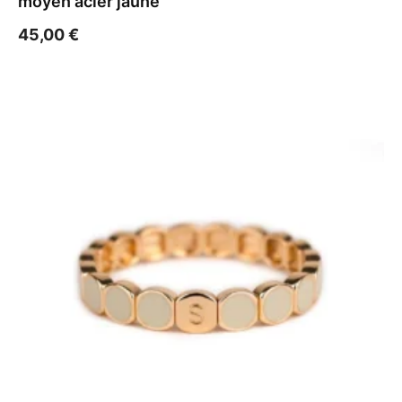
moyen acier jaune
45,00
€