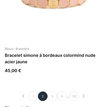
Bijoux
,
Bracelets
Bracelet simone à bordeaux colormind nude
acier jaune
45,00
€
1
2
3
4
…
132