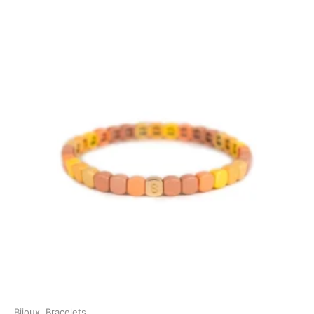
Bijoux
,
Bracelets