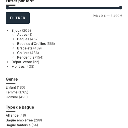
Filtrer par tarif
Prix
Prix
Prix :
0 €
—
3.490 €
FILTRER
min
ma
2098
Bijoux
2098
1
produits
Autres
1
produit
452
Bagues
452
produits
566
Boucles d'Oreilles
566
produits
489
Bracelets
489
produits
436
Colliers
436
produits
154
Pendentifs
154
produits
22
Dépôt-vente
22
produits
438
Montres
438
produits
Genre
Enfant
(180)
Femme
(1765)
Homme
(423)
Type de Bague
Alliance
(49)
Bague empierrée
(299)
Bague fantaisie
(54)