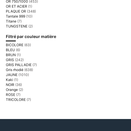
OR 750/1000
(453)
OR ET ACIER
(1)
PLAQUE OR
(348)
Tantale 999
(10)
Titane
(7)
TUNGSTENE
(2)
Filtré par couleur matière
BICOLORE
(63)
BLEU
(6)
BRUN
(1)
GRIS
(242)
GRIS PALLADIE
(7)
Gris rhodié
(638)
JAUNE
(1010)
Kaki
(1)
NOIR
(36)
Orange
(2)
ROSE
(7)
TRICOLORE
(7)