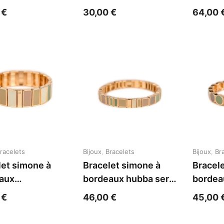
 acier jaune
acier jaune
cachem
0
€
30,00
€
64,00
jaune
racelets
Bijoux
,
Bracelets
Bijoux
,
Br
let simone à
Bracelet simone à
Bracel
aux
bordeaux hubba serti
bordea
gulaire serti
balade acier jaune
balade 
0
€
46,00
€
45,00
 acier jaune