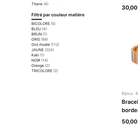
citron
Titane
(4)
30,0
Filtré par couleur matière
BICOLORE
(5)
BLEU
(4)
BRUN
(1)
GRIS
(69)
Gris rhodié
(112)
JAUNE
(224)
Kaki
(1)
NOIR
(14)
Orange
(2)
TRICOLORE
(2)
Bijoux
,
B
Brace
borde
rectan
50,0
balade