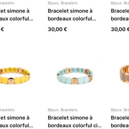
racelets
Bijoux
,
Bracelets
Bijoux
,
Br
let simone à
Bracelet simone à
Bracel
aux colorful
bordeaux colorful
bordea
bonbon acier
pistache acier jaune
papaye
0
€
30,00
€
30,00
racelets
Bijoux
,
Bracelets
Bijoux
,
Br
let simone à
Bracelet simone à
Bracel
aux colorful
bordeaux colorful ciel
bordea