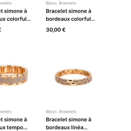
acelets
Bijoux
,
Bracelets
et simone à
Bracelet simone à
ux colorful
bordeaux colorful
 acier jaune
fleur de lin acier
€
30,00
€
jaune
acelets
Bijoux
,
Bracelets
et simone à
Bracelet simone à
ux tempo
bordeaux linéa