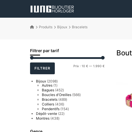
Produits
Bijoux
Bracelets
Filtrer par tarif
Bout
Prix
Prix
Prix :
10 €
—
1.990 €
FILTRER
min
max
2098
Bijoux
2098
1
produits
Autres
1
produit
452
Bagues
452
produits
566
Boucles d'Oreilles
566
produits
489
Bracelets
489
produits
436
Colliers
436
produits
154
Pendentifs
154
produits
22
Dépôt-vente
22
produits
438
Montres
438
produits
Genre