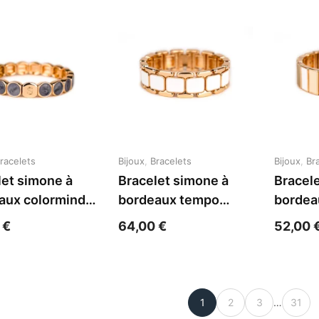
racelets
Bijoux
,
Bracelets
Bijoux
,
Br
let simone à
Bracelet simone à
Bracel
aux colormind
bordeaux tempo
bordea
a cobalte acier
blanc acier jaune
serti s
0
€
64,00
€
52,00
jaune
1
2
3
…
31