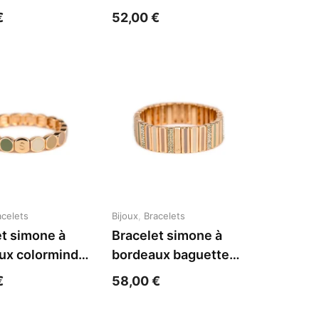
ire acier
moccha acier jaune
€
52,00
€
acelets
Bijoux
,
Bracelets
et simone à
Bracelet simone à
ux colormind
bordeaux baguette
acier jaune
strass balade acier
€
58,00
€
jaune