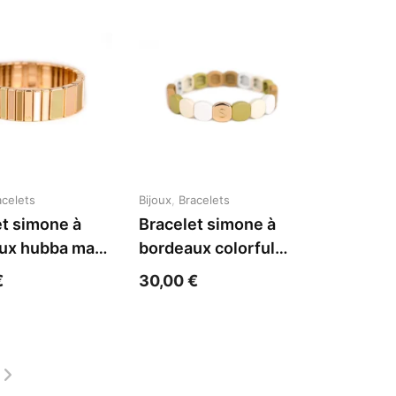
acelets
Bijoux
,
Bracelets
et simone à
Bracelet simone à
ux hubba maxi
bordeaux colorful
iesta acier
siesta acier jaune
€
30,00
€