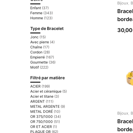
Bijoux
,
B
Enfant
(37)
Brace
Femme
(343)
Homme
(123)
borde
rose 
Type de Bracelet
30,0
jaune
Jonc
(15)
Avec pierre
(4)
Chaîne
(17)
Cordon
(28)
Empierré
(167)
Gourmette
(36)
Motif
(222)
Filtré par matière
ACIER
(199)
Acier et céramique
(5)
Acier et titane
(3)
ARGENT
(111)
METAL ARGENTE
(9)
METAL DORÉ
(10)
Bijoux
,
B
OR 375/1000
(34)
Brace
OR 750/1000
(51)
OR ET ACIER
(1)
borde
PLAQUE OR
(62)