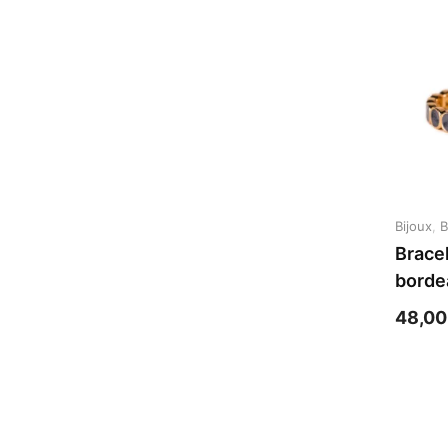
Bijoux
,
B
Brace
borde
carrar
48,0
jaune